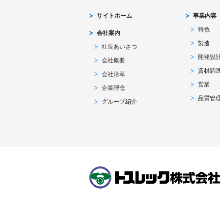
サイトホーム
事業内容
特色
会社案内
製造
社長あいさつ
開発設
会社概要
資材調
会社沿革
営業
企業理念
品質管
グループ紹介