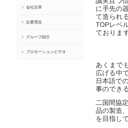
誠実且つ
会社沿革
に手先の
て造られ
企業理念
TOPレベ
ておりま
グループ紹介
プロモーションビデオ
あくまで
広げる中
日本語で
事のでき
二国間協定
品の製造
を目指し