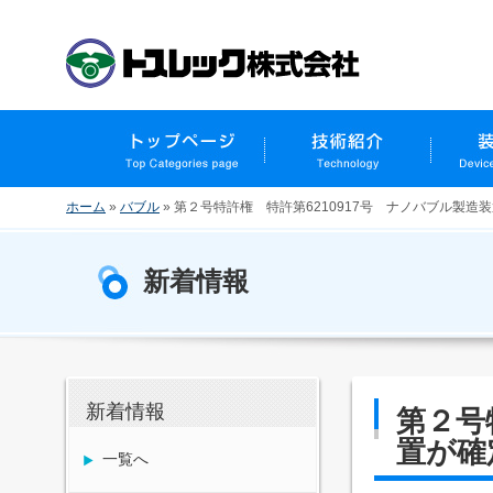
ホーム
»
バブル
»
第２号特許権 特許第6210917号 ナノバブル製造
新着情報
新着情報
第２号
置が確
一覧へ