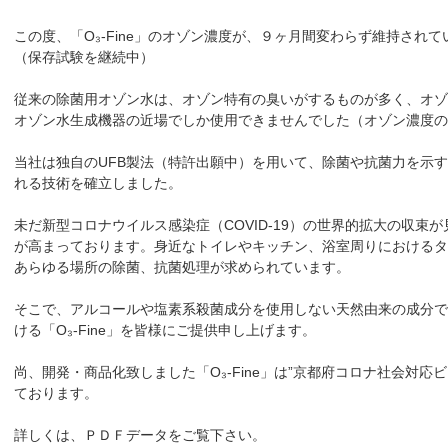
この度、「O₃-Fine」のオゾン濃度が、９ヶ月間変わらず維持され
（保存試験を継続中）
従来の除菌用オゾン水は、オゾン特有の臭いがするものが多く、オゾ
オゾン水生成機器の近場でしか使用できませんでした（オゾン濃度の
当社は独自のUFB製法（特許出願中）を用いて、除菌や抗菌力を示
れる技術を確立しました。
未だ新型コロナウイルス感染症（COVID-19）の世界的拡大の収束
が高まっております。身近なトイレやキッチン、浴室周りにおけるタ
あらゆる場所の除菌、抗菌処理が求められています。
そこで、アルコールや塩素系殺菌成分を使用しない天然由来の成分で
ける「O₃-Fine」を皆様にご提供申し上げます。
尚、開発・商品化致しました「O₃-Fine」は”京都府コロナ社会対応
ております。
詳しくは、ＰＤＦデータをご覧下さい。