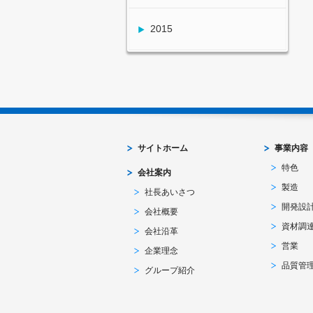
2015
サイトホーム
事業内容
特色
会社案内
製造
社長あいさつ
開発設
会社概要
資材調
会社沿革
営業
企業理念
品質管
グループ紹介