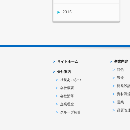
2015
サイトホーム
事業内容
特色
会社案内
製造
社長あいさつ
開発設
会社概要
資材調
会社沿革
営業
企業理念
品質管
グループ紹介